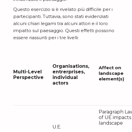
Questo esercizio si è rivelato più difficile per i
partecipanti. Tuttavia, sono stati evidenziati
alcuni chiari legami tra alcuni attori e il loro
impatto sul paesaggio. Questi effetti possono
essere riassunti per i tre livelli:
Organisations,
Affect on
Multi-Level
entrerprises,
landscape
Perspective
individual
element(s)
actors
Paragraph La
of UE impacts
landscape
U.E.