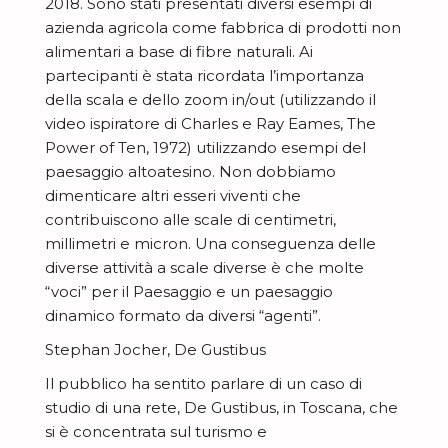
i
2018. Sono stati presentati diversi esempi di
z
i
e
b
azienda agricola come fabbrica di prodotti non
e
i
o
B
alimentari a base di fibre naturali. Ai
t
r
o
n
partecipanti è stata ricordata l’importanza
l
t
i
n
i
della scala e dello zoom in/out (utilizzando il
U
o
u
video ispiratore di Charles e Ray Eames, The
i
n
g
r
Power of Ten, 1972) utilizzando esempi del
C
i
d
paesaggio altoatesino. Non dobbiamo
e
o
s
dimenticare altri esseri viventi che
i
contribuiscono alle scale di centimetri,
n
c
r
millimetri e micron. Una conseguenza delle
t
i
i
diverse attività a scale diverse è che molte
r
t
c
“voci” per il Paesaggio e un paesaggio
i
i
dinamico formato da diversi “agenti”.
e
b
a
r
Stephan Jocher, De Gustibus
u
m
c
Il pubblico ha sentito parlare di un caso di
i
u
studio di una rete, De Gustibus, in Toscana, che
a
s
si è concentrata sul turismo e
u