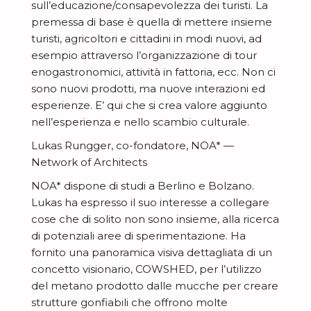
sull’educazione/consapevolezza dei turisti. La
c
-
premessa di base è quella di mettere insieme
i
b
turisti, agricoltori e cittadini in modi nuovi, ad
a
esempio attraverso l’organizzazione di tour
enogastronomici, attività in fattoria, ecc. Non ci
a
sono nuovi prodotti, ma nuove interazioni ed
esperienze. E’ qui che si crea valore aggiunto
nell’esperienza e nello scambio culturale.
Lukas Rungger, co-fondatore, NOA* —
Network of Architects
NOA* dispone di studi a Berlino e Bolzano.
Lukas ha espresso il suo interesse a collegare
cose che di solito non sono insieme, alla ricerca
di potenziali aree di sperimentazione. Ha
fornito una panoramica visiva dettagliata di un
concetto visionario, COWSHED, per l’utilizzo
del metano prodotto dalle mucche per creare
strutture gonfiabili che offrono molte