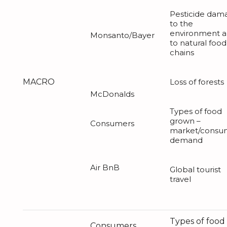
Pesticide dam
to the
environment 
Monsanto/Bayer
to natural food
chains
MACRO
Loss of forests
McDonalds
Types of food
grown –
Consumers
market/consu
demand
Air BnB
Global tourist
travel
Types of food
Consumers