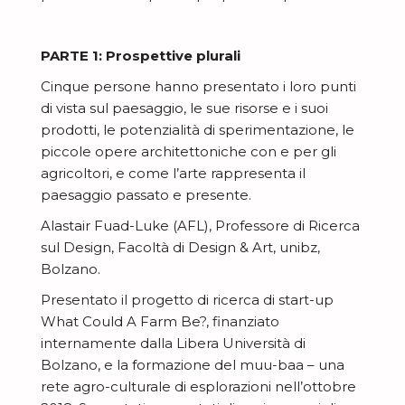
N
D
PARTE 1: Prospettive plurali
E
Cinque persone hanno presentato i loro punti
C
di vista sul paesaggio, le sue risorse e i suoi
o
prodotti, le potenzialità di sperimentazione, le
N
s
piccole opere architettoniche con e per gli
o
agricoltori, e come l’arte rappresenta il
'
paesaggio passato e presente.
E
v
è
s
Alastair Fuad-Luke (AFL), Professore di Ricerca
i
m
I
sul Design, Facoltà di Design & Art, unibz,
p
t
u
Bolzano.
s
l
à
u
S
Presentato il progetto di ricerca di start-up
p
o
-
What Could A Farm Be?, finanziato
t
i
r
b
internamente dalla Libera Università di
M
o
r
a
Bolzano, e la formazione del muu-baa – una
a
e
r
a
z
rete agro-culturale di esplorazioni nell’ottobre
a
L
m