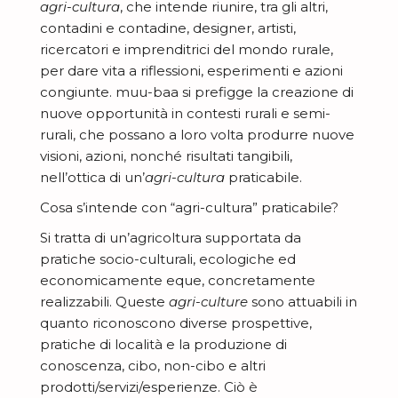
agri-cultura
, che intende riunire, tra gli altri,
N
contadini e contadine, designer, artisti,
D
ricercatori e imprenditrici del mondo rurale,
E
per dare vita a riflessioni, esperimenti e azioni
C
congiunte. muu-baa si prefigge la creazione di
nuove opportunità in contesti rurali e semi-
o
rurali, che possano a loro volta produrre nuove
N
s
visioni, azioni, nonché risultati tangibili,
o
'
nell’ottica di un’
agri-cultura
praticabile.
E
v
è
Cosa s’intende con “agri-cultura” praticabile?
s
i
m
I
Si tratta di un’agricoltura supportata da
p
t
u
pratiche socio-culturali, ecologiche ed
s
l
à
u
economicamente eque, concretamente
S
p
o
-
realizzabili. Queste
agri-culture
sono attuabili in
t
i
r
quanto riconoscono diverse prospettive,
b
M
o
r
pratiche di località e la produzione di
a
a
e
conoscenza, cibo, non-cibo e altri
r
a
z
a
L
prodotti/servizi/esperienze. Ciò è
m
i