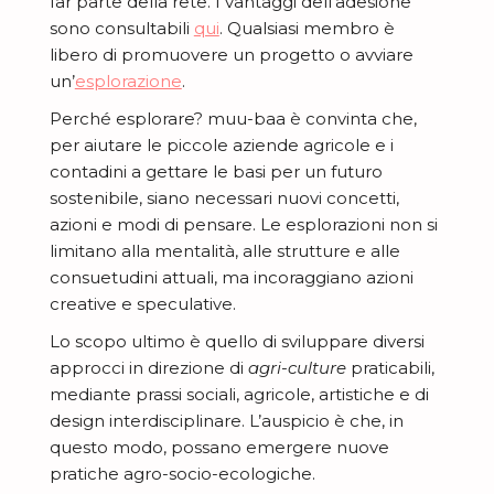
far parte della rete. I vantaggi dell’adesione
c
-
sono consultabili
qui
. Qualsiasi membro è
i
b
libero di promuovere un progetto o avviare
a
un’
esplorazione
.
a
Perché esplorare? muu-baa è convinta che,
per aiutare le piccole aziende agricole e i
contadini a gettare le basi per un futuro
sostenibile, siano necessari nuovi concetti,
azioni e modi di pensare. Le esplorazioni non si
limitano alla mentalità, alle strutture e alle
consuetudini attuali, ma incoraggiano azioni
creative e speculative.
Lo scopo ultimo è quello di sviluppare diversi
approcci in direzione di
agri-culture
praticabili,
mediante prassi sociali, agricole, artistiche e di
design interdisciplinare. L’auspicio è che, in
questo modo, possano emergere nuove
pratiche agro-socio-ecologiche.