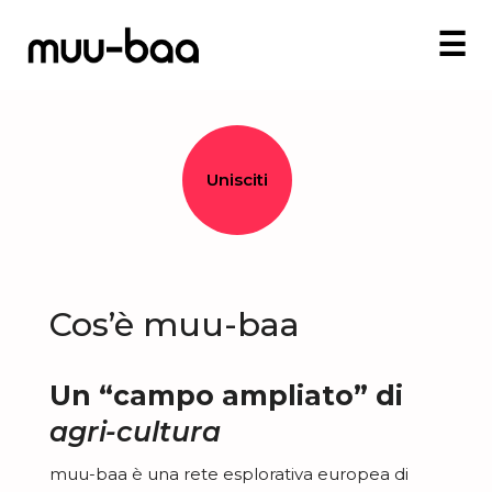
☰
Unisciti
Cos’è muu-baa
Un “campo ampliato” di
agri-cultura
muu-baa è una rete esplorativa europea di
E