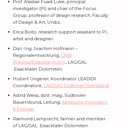
Prof. Alastair Fuad-Luke, principal
investigator (PI) and chair of the Focus
Group, professor of design research, Faculty
of Design & Art, Unibz.
Erica Boito, research support assistant to PI,
artist and designer.
Dipl.-Ing. Joachim Hofmann –
Regionalentwicklung,
GRW
Wipptal/Eisacktal m.b.H
., LAG/GAL
Eisacktaler Dolomiten.
Hubert Ungerer, Koordinator LEADER
Coordinatore,
LAG/GAL Südtiroler Grenzland
.
Astrid Weiss, dott. mag., Südtiroler
Bauernbund
,
Leitung,
Abteilung Innovation
& Energie
.
Raimund Lamprecht, farmer and member
of LAG/GAL Eisacktaler Dolomiten