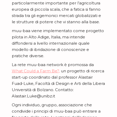
z
i
particolarmente importante per l’agricoltura
e
b
e
i
o
europea di piccola scala, che a fatica si fanno
B
t
r
o
strada tra gli egemonici mercati globalizzati e
n
l
t
i
le strutture di potere che vi stanno alla base.
n
i
U
o
u
muu-baa viene implementato come progetto
i
n
g
r
pilota in Alto Adige, Italia, ma intende
C
i
d
diffondersi a livello internazionale quale
e
o
s
modello di ibridazione di conoscenze e
i
pratiche diverse.
n
c
r
t
La rete muu-baa network è promossa da
i
i
What Could a Farm Be?,
un progetto di ricerca
r
t
c
start-up coordinato dal professor Alastair
i
i
e
Fuad-Luke, Facoltà di Design e Arti della Libera
b
a
r
Università di Bolzano. Contatto:
u
Alastair.Luke@unibz.it
m
c
i
u
Ogni individuo, gruppo, associazione che
a
s
condivide i principi di muu-baa può entrare a
u