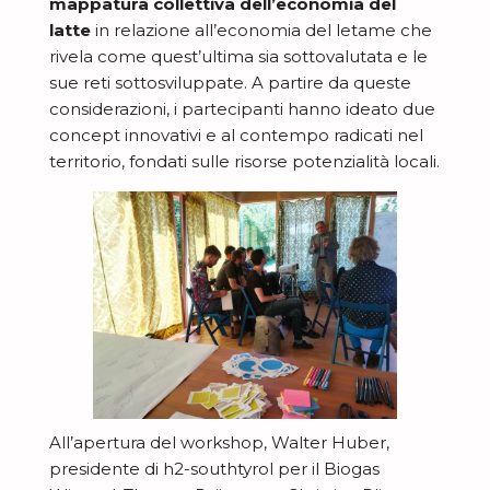
mappatura collettiva dell’economia del
N
latte
in relazione all’economia del letame che
D
rivela come quest’ultima sia sottovalutata e le
E
sue reti sottosviluppate. A partire da queste
C
considerazioni, i partecipanti hanno ideato due
concept innovativi e al contempo radicati nel
o
territorio, fondati sulle risorse potenzialità locali.
N
s
o
'
E
v
è
s
i
m
I
p
t
u
s
l
à
u
S
p
o
-
t
i
r
b
M
o
r
a
a
All’apertura del workshop, Walter Huber,
e
r
a
z
a
presidente di h2-southtyrol per il Biogas
L
m
i