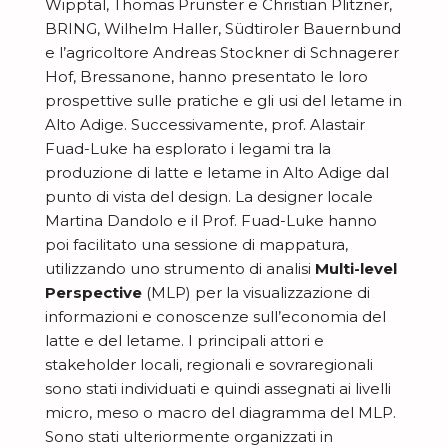
z
i
Wipptal, Thomas Prünster e Christian Plitzner,
e
b
e
i
BRING, Wilhelm Haller, Südtiroler Bauernbund
o
B
t
r
e l’agricoltore Andreas Stockner di Schnagerer
o
n
l
t
Hof, Bressanone, hanno presentato le loro
i
n
i
U
prospettive sulle pratiche e gli usi del letame in
o
u
i
Alto Adige. Successivamente, prof. Alastair
n
g
r
Fuad-Luke ha esplorato i legami tra la
C
i
d
e
produzione di latte e letame in Alto Adige dal
o
s
i
punto di vista del design. La designer locale
n
c
Martina Dandolo e il Prof. Fuad-Luke hanno
r
t
poi facilitato una sessione di mappatura,
i
i
utilizzando uno strumento di analisi
Multi-level
r
t
c
Perspective
(MLP) per la visualizzazione di
i
i
e
informazioni e conoscenze sull’economia del
b
a
latte e del letame. I principali attori e
r
u
stakeholder locali, regionali e sovraregionali
m
c
sono stati individuati e quindi assegnati ai livelli
i
u
a
micro, meso o macro del diagramma del MLP.
s
u
Sono stati ulteriormente organizzati in