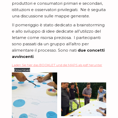
c
-
produttori e consumatori primari e secondari,
i
istituzioni e osservatori privilegiati. Ne è seguita
b
una discussione sulle mappe generate.
a
Il pomeriggio è stato dedicato a brainstorming
a
e allo sviluppo di idee dedicate all’utilizzo del
letame come risorsa preziosa. I partecipanti
sono passati da un gruppo all’altro per
alimentare il processo. Sono nati
due concetti
avvincenti
.
Laden Sie hier das BOOKLET und die MAPS als pdf herunter
Download