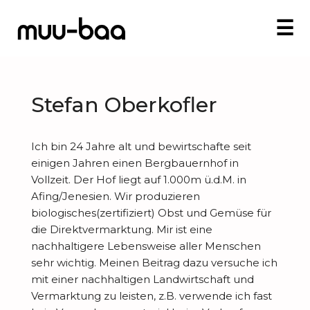
☰
Stefan Oberkofler
I
T
Ich bin 24 Jahre alt und bewirtschafte seit
E
einigen Jahren einen Bergbauernhof in
N
Vollzeit. Der Hof liegt auf 1.000m ü.d.M. in
Ü
Afing/Jenesien. Wir produzieren
b
biologisches(zertifiziert) Obst und Gemüse für
N
e
die Direktvermarktung. Mir ist eine
nachhaltigere Lebensweise aller Menschen
e
r
sehr wichtig. Meinen Beitrag dazu versuche ich
E
u
U
mit einer nachhaltigen Landwirtschaft und
r
i
n
Vermarktung zu leisten, z.B. verwende ich fast
I
f