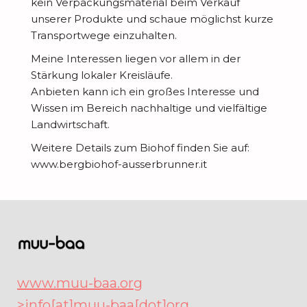
g
s
kein Verpackungsmaterial beim Verkauf
n
o
unserer Produkte und schaue möglichst kurze
k
G
s
Transportwege einzuhalten.
r
e
e
p
s
Meine Interessen liegen vor allem in der
i
M
s
Stärkung lokaler Kreisläufe.
i
c
t
i
Anbieten kann ich ein großes Interesse und
c
r
h
e
Wissen im Bereich nachhaltige und vielfältige
L
t
h
a
u
n
Landwirtschaft.
i
g
i
t
n
F
Weitere Details zum Biohof finden Sie auf:
t
l
c
i
g
www.bergbiohof-ausserbrunner.it
o
e
i
h
o
e
W
r
r
e
t
n
n
e
s
a
d
e
e
T
r
c
t
e
n
n
r
d
h
u
r
a
e
u
r
www.muu-baa.org
g
M
n
>info[at]muu-baa[dot]org