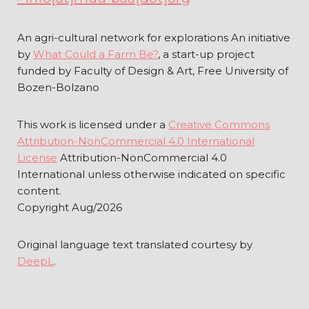
e
i
g
B
t
s
An agri-cultural network for explorations An initiative
e
g
-
by
What Could a Farm Be?
, a start-up project
i
l
B
funded by Faculty of Design & Art, Free University of
i
Bozen-Bolzano
l
e
o
This work is licensed under a
Creative Commons
d
g
Attribution-NonCommercial 4.0 International
License
Attribution-NonCommercial 4.0
International unless otherwise indicated on specific
content.
Copyright Aug/2026
Original language text translated courtesy by
DeepL
.