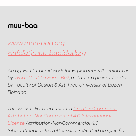
e
i
g
B
t
s
e
g
-
i
l
B
www.muu-baa.org
i
l
e
>info[at]muu-baa[dot]org
o
d
g
An agri-cultural network for explorations An initiative
by
What Could a Farm Be?
, a start-up project funded
by Faculty of Design & Art, Free University of Bozen-
Bolzano
This work is licensed under a
Creative Commons
Attribution-NonCommercial 4.0 International
License
Attribution-NonCommercial 4.0
International unless otherwise indicated on specific