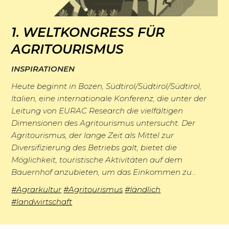
I
f
g
s
n
o
k
1. WELTKONGRESS FÜR
G
s
r
e
AGRITOURISMUS
e
p
s
i
M
s
i
c
INSPIRATIONEN
t
i
c
r
h
e
Heute beginnt in Bozen, Südtirol/Südtirol/Südtirol,
L
t
h
a
u
Italien, eine internationale Konferenz, die unter der
n
i
g
i
Leitung von EURAC Research die vielfältigen
t
n
F
t
l
Dimensionen des Agritourismus untersucht. Der
c
i
g
o
Agritourismus, der lange Zeit als Mittel zur
e
i
h
o
e
W
Diversifizierung des Betriebs galt, bietet die
r
r
e
t
n
n
Möglichkeit, touristische Aktivitäten auf dem
e
s
a
d
e
Bauernhof anzubieten, um das Einkommen zu…
e
T
r
c
t
e
n
n
#Agrarkultur
#Agritourismus
#ländlich
r
d
h
u
r
#landwirtschaft
a
e
u
r
g
M
n