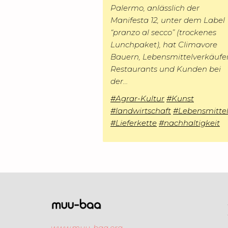
g
Palermo, anlässlich der
M
n
Manifesta 12, unter dem Label
e
i
g
“pranzo al secco” (trockenes
B
t
s
Lunchpaket), hat Climavore
e
g
-
Bauern, Lebensmittelverkäufer
i
Restaurants und Kunden bei
l
B
der…
i
l
#Agrar-Kultur
#Kunst
e
o
#landwirtschaft
#Lebensmitte
d
g
#Lieferkette
#nachhaltigkeit
www.muu-baa.org