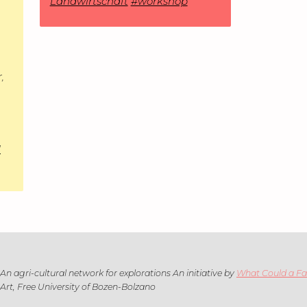
Landwirtschaft
#workshop
,
l
An agri-cultural network for explorations An initiative by
What Could a F
Art, Free University of Bozen-Bolzano