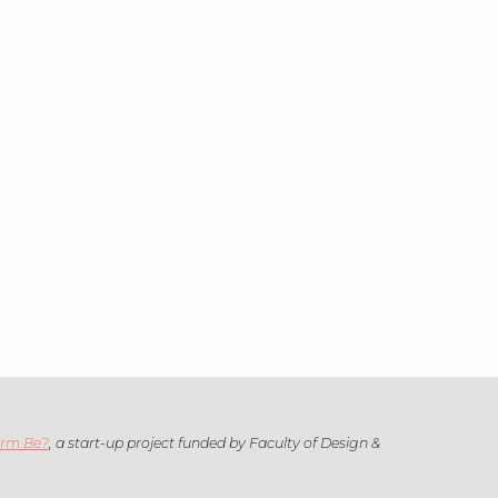
arm Be?
, a start-up project funded by Faculty of Design &