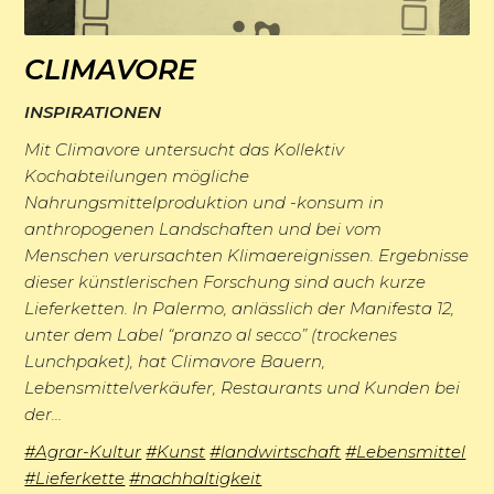
e
r
E
u
U
CLIMAVORE
r
i
n
I
f
g
INSPIRATIONEN
s
n
o
k
Mit Climavore untersucht das Kollektiv
G
s
r
Kochabteilungen mögliche
e
e
p
Nahrungsmittelproduktion und -konsum in
s
i
M
anthropogenen Landschaften und bei vom
s
i
c
t
Menschen verursachten Klimaereignissen. Ergebnisse
i
c
r
h
e
dieser künstlerischen Forschung sind auch kurze
L
t
h
a
u
Lieferketten. In Palermo, anlässlich der Manifesta 12,
n
i
g
i
t
unter dem Label “pranzo al secco” (trockenes
n
F
t
l
Lunchpaket), hat Climavore Bauern,
c
i
g
o
e
Lebensmittelverkäufer, Restaurants und Kunden bei
i
h
o
e
W
der…
r
r
e
t
n
n
e
s
#Agrar-Kultur
#Kunst
#landwirtschaft
#Lebensmittel
a
d
e
e
T
r
#Lieferkette
#nachhaltigkeit
c
t
e